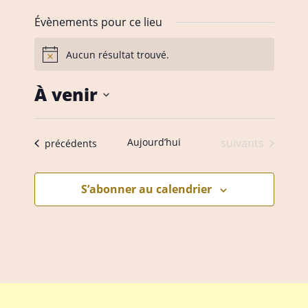
t
p
e
Évènements pour ce lieu
h
w
o
e
Aucun résultat trouvé.
N
n
b
o
e
t
À venir
i
c
S
e
é
Évènements
Aujourd’hui
suivants
Évènements
précédents
l
e
S’abonner au calendrier
c
t
i
o
n
n