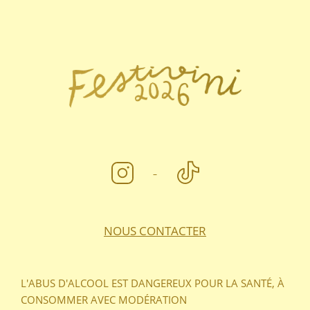
e
FOOTER
z
u
n
e
d
a
t
e
.
NOUS CONTACTER
L'ABUS D'ALCOOL EST DANGEREUX POUR LA SANTÉ, À
CONSOMMER AVEC MODÉRATION