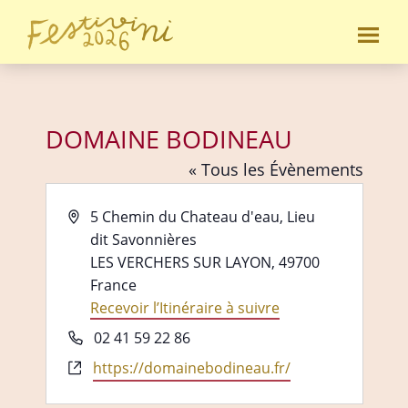
Passer
Passer
au
au
Festivini
contenu
pied
principal
de
page
DOMAINE BODINEAU
« Tous les Évènements
A
5 Chemin du Chateau d'eau, Lieu
d
dit Savonnières
r
LES VERCHERS SUR LAYON
,
49700
e
France
s
Recevoir l’Itinéraire à suivre
s
T
02 41 59 22 86
e
é
S
https://domainebodineau.fr/
l
i
é