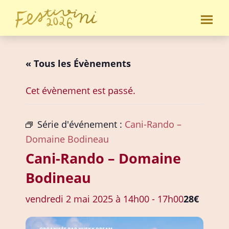
Passer
Passer
au
au
Festivini
contenu
pied
principal
de
« Tous les Évènements
page
Cet évènement est passé.
Série d'événement :
Cani-Rando –
Domaine Bodineau
Cani-Rando – Domaine
Bodineau
vendredi 2 mai 2025 à 14h00
-
17h00
28€