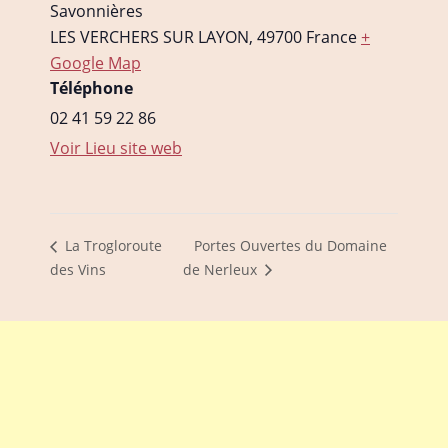
Savonnières
LES VERCHERS SUR LAYON
,
49700
France
+
Google Map
Téléphone
02 41 59 22 86
Voir Lieu site web
Portes Ouvertes du Domaine
La Trogloroute
des Vins
de Nerleux
FOOTER