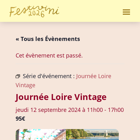
Passer
Passer
au
au
Festivini
contenu
pied
principal
de
« Tous les Évènements
page
Cet évènement est passé.
Série d'événement :
Journée Loire
Vintage
Journée Loire Vintage
jeudi 12 septembre 2024 à 11h00
-
17h00
95€