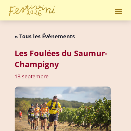
Passer
Passer
au
au
Festivini
contenu
pied
principal
de
« Tous les Évènements
page
Les Foulées du Saumur-
Champigny
13 septembre