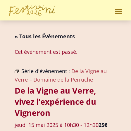
Passer
Passer
au
au
Festivini
contenu
pied
principal
de
« Tous les Évènements
page
Cet évènement est passé.
Série d'événement :
De la Vigne au
Verre – Domaine de la Perruche
De la Vigne au Verre,
vivez l’expérience du
Vigneron
jeudi 15 mai 2025 à 10h30
-
12h30
25€